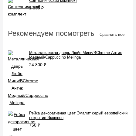
Сантехнический комплект
1 850
₽
Рекомендуем посмотреть
Сравнить все
Металлическая дверь Любо Мини/BChrome Антик
Медный/Cappuccino Melinga
24 800
₽
Рейка декоративная цвет Эмалит серый европейский
покрытие Экошпон
750
₽