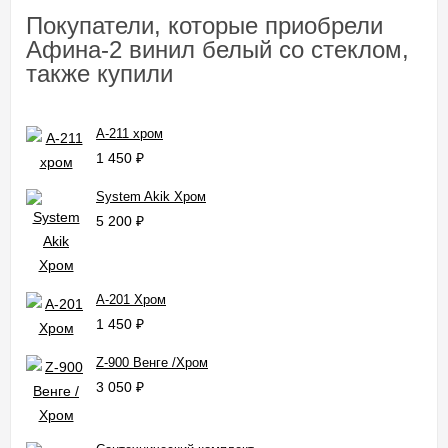
Покупатели, которые приобрели
Афина-2 винил белый со стеклом,
также купили
A-211 хром
1 450
₽
System Akik Хром
5 200
₽
A-201 Хром
1 450
₽
Z-900 Венге /Хром
3 050
₽