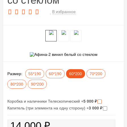
со стеклом
В избранное
Размер:
55*190
60*190
60*200
70*200
80*200
90*200
Коробка и наличники Телескопический +
5 000
₽
Капитель (три элемента на одну сторону) +
3 000
₽
14 000
₽