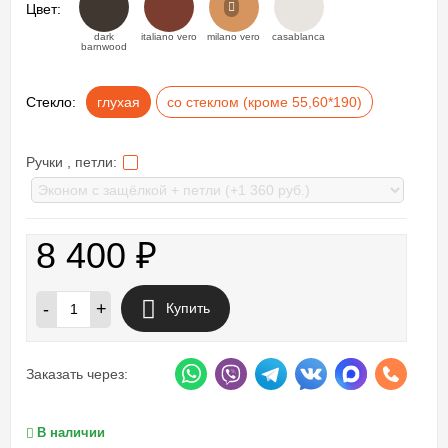
Цвет:
dark
italiano vero
milano vero
casablanca
barnwood
Стекло:
глухая
со стеклом (кроме 55,60*190)
Ручки , петли:
8 400
₽
-
+
Купить
Заказать через:
В наличии