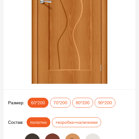
Размер:
60*200
70*200
80*200
90*200
Состав:
полотно
+коробка+наличники