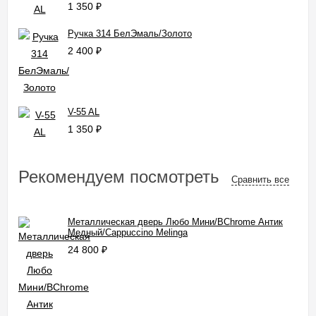
1 350
₽
Ручка 314 БелЭмаль/Золото
2 400
₽
V-55 AL
1 350
₽
Рекомендуем посмотреть
Сравнить все
Металлическая дверь Любо Мини/BChrome Антик
Медный/Cappuccino Melinga
24 800
₽