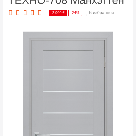
ТЕХНО-708 Манхэттен
В избранное
-2 000
₽
-24%