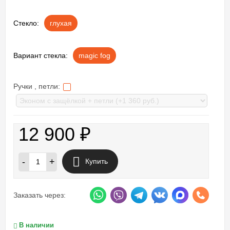
Стекло:
глухая
Вариант стекла:
magic fog
Ручки , петли:
12 900
₽
-
+
Купить
Заказать через:
В наличии