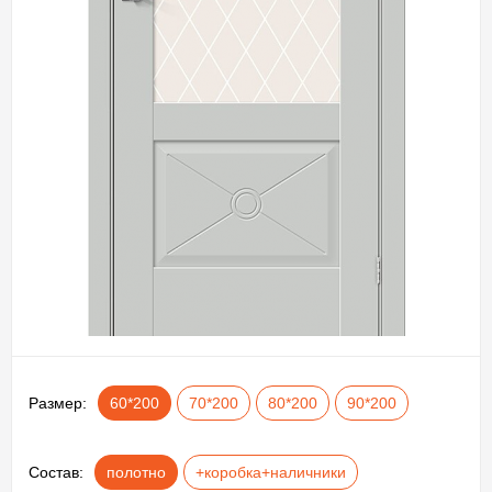
Размер:
60*200
70*200
80*200
90*200
Состав:
полотно
+коробка+наличники