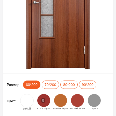
Размер:
60*200
70*200
80*200
90*200
Цвет:
итал. орех
милан. орех
лесной орех
серая
белый