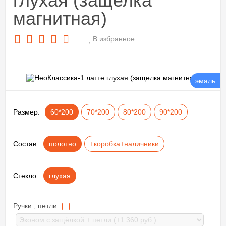
глухая (защелка
магнитная)
В избранное
эмаль
Размер:
60*200
70*200
80*200
90*200
Состав:
полотно
+коробка+наличники
Стекло:
глухая
Ручки , петли: