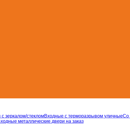
 с зеркалом/стеклом
Входные с терморазрывом уличные
Со
ходные металлические двери на заказ