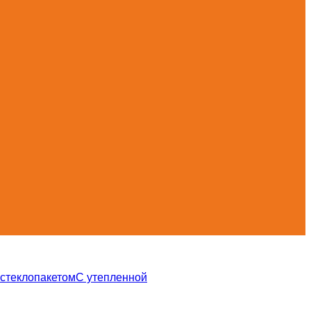
 стеклопакетом
С утепленной