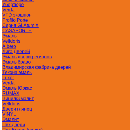
Убертюре
Verda
VFD экошпон
Profilo Porte
Серия GLAtum X
CASAPORTE
Эмаль
Velldoris
Albero
Лига Дверей
Эмаль двери регионов
Эмаль браво
Владимирская фабрика дверей
Текона эмаль
Luxor
Verda
Эмаль Юркас
RUMAX
Винил/Эмалит
Velldoris
Двери глянец
VINYL
Эмалит
Пвх двери
Пвх Браво (винил)