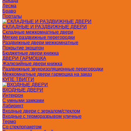
Аркада
Лесма
Браво
Порталы
СКЛАДНЫЕ И РАЗДВИЖНЫЕ ДВЕРИ
Складные межкомнатные двери
Мягкие раздвижные перегородки
Раздвижные двери межкомнатные
Покрытие экошпон
Бюджетные двери книжка
ДВЕРИ ГАРМОШКА
Жалюзийные двери книжка
Раздвижные звукоизоляционные перегородки
Межкомнатные двери гармошка на заказ
КУПЕ ТВИГГИ
ВХОДНЫЕ ДВЕРИ
Интекрон
С умными замками
Лабиринт
Входные двери с зеркалом/стеклом
Входные с терморазрывом уличные
Термо
Со стеклопакетом