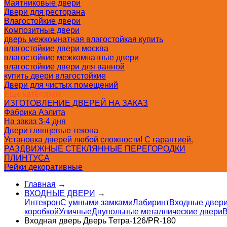
Маятниковые двери
Двери для ресторана
Влагостойкие двери
Композитные двери
дверь межкомнатная влагостойкая купить
влагостойкие двери москва
влагостойкие межкомнатные двери
влагостойкие двери для ванной
купить двери влагостойкие
Двери для чистых помещений
Еще категории
ИЗГОТОВЛЕНИЕ ДВЕРЕЙ НА ЗАКАЗ
Фабрика Аэлита
На заказ 3-4 дня
Двери глянцевые текона
Установка дверей любой сложности! С гарантией.
РАЗДВИЖНЫЕ СТЕКЛЯННЫЕ ПЕРЕГОРОДКИ
ПЛИНТУСА
Рейки декоративные
Главная
→
ВХОДНЫЕ ДВЕРИ
→
Интекрон
С умными замками
Лабиринт
Входные двери
коробкой
Уличные
Двупольные металлические двери
В
Входная дверь Дверь Тетра-126/PR-180