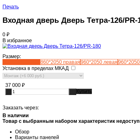
Печать
Входная дверь Дверь Тетра-126/PR-
0
₽
В избранное
Размер:
860*2050 левая
860*2050 правая
960*2050 левая
960*2050
Установка в пределах МКАД
37 000
₽
Купить
-
+
Заказать через:
В наличии
Товар с выбранным набором характеристик недоступ
Обзор
Варианты панелей