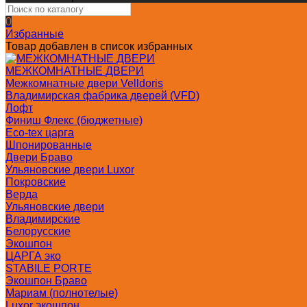
0
Избранные
Товар добавлен в список избранных
МЕЖКОМНАТНЫЕ ДВЕРИ
Межкомнатные двери Velldoris
Владимирская фабрика дверей (VFD)
Лофт
Финиш Флекс (бюджетные)
Eco-tex царга
Шпонированные
Двери Браво
Ульяновские двери Luxor
Покровские
Верда
Ульяновские двери
Владимирские
Белорусские
Экошпон
ЦАРГА эко
STABILE PORTE
Экошпон Браво
Мариам (полнотелые)
Luxor экошпон