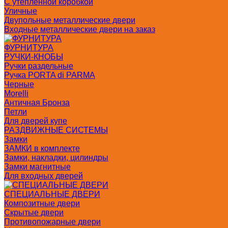
С утепленной коробкой
Уличные
Двупольные металлические двери
Входные металлические двери на заказ
ФУРНИТУРА
РУЧКИ-КНОБЫ
Ручки раздельные
Ручка PORTA di PARMA
Черные
Morelli
Античная Бронза
Петли
Для дверей купе
РАЗДВИЖНЫЕ СИСТЕМЫ
Замки
ЗАМКИ в комплекте
Замки, накладки, цилиндры
Замки магнитные
Для входных дверей
СПЕЦИАЛЬНЫЕ ДВЕРИ
Композитные двери
Скрытые двери
Противопожарные двери