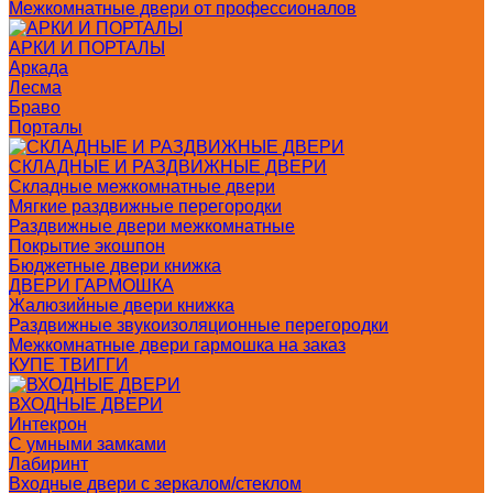
Межкомнатные двери от профессионалов
АРКИ И ПОРТАЛЫ
Аркада
Лесма
Браво
Порталы
СКЛАДНЫЕ И РАЗДВИЖНЫЕ ДВЕРИ
Складные межкомнатные двери
Мягкие раздвижные перегородки
Раздвижные двери межкомнатные
Покрытие экошпон
Бюджетные двери книжка
ДВЕРИ ГАРМОШКА
Жалюзийные двери книжка
Раздвижные звукоизоляционные перегородки
Межкомнатные двери гармошка на заказ
КУПЕ ТВИГГИ
ВХОДНЫЕ ДВЕРИ
Интекрон
С умными замками
Лабиринт
Входные двери с зеркалом/стеклом