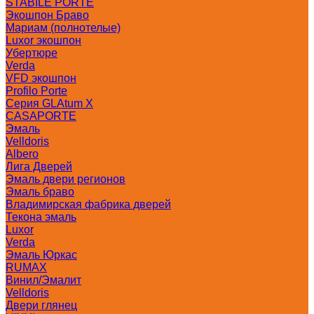
STABILE PORTE
Экошпон Браво
Мариам (полнотелые)
Luxor экошпон
Убертюре
Verda
VFD экошпон
Profilo Porte
Серия GLAtum X
CASAPORTE
Эмаль
Velldoris
Albero
Лига Дверей
Эмаль двери регионов
Эмаль браво
Владимирская фабрика дверей
Текона эмаль
Luxor
Verda
Эмаль Юркас
RUMAX
Винил/Эмалит
Velldoris
Двери глянец