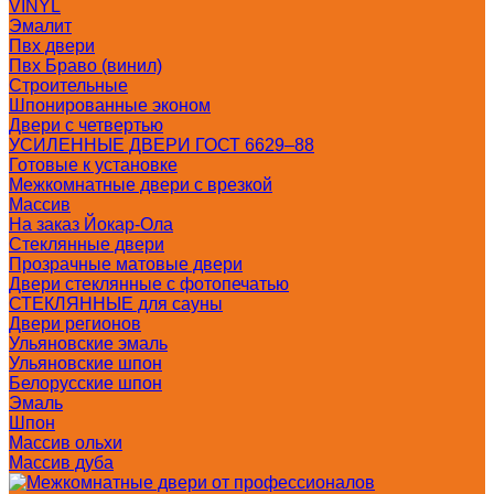
VINYL
Эмалит
Пвх двери
Пвх Браво (винил)
Строительные
Шпонированные эконом
Двери с четвертью
УСИЛЕННЫЕ ДВЕРИ ГОСТ 6629–88
Готовые к установке
Межкомнатные двери с врезкой
Массив
На заказ Йокар-Ола
Стеклянные двери
Прозрачные матовые двери
Двери стеклянные с фотопечатью
СТЕКЛЯННЫЕ для сауны
Двери регионов
Ульяновские эмаль
Ульяновские шпон
Белорусские шпон
Эмаль
Шпон
Массив ольхи
Массив дуба