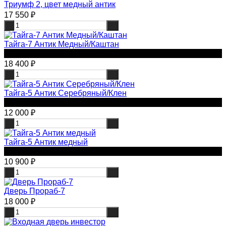
Триумф 2, цвет медный антик
17 550
₽
-
+
Тайга-7 Антик Медный/Каштан
минеральная вата
18 400
₽
-
+
Тайга-5 Антик Серебряный/Клен
минеральная вата
12 000
₽
-
+
Тайга-5 Антик медный
минеральная вата
10 900
₽
-
+
Дверь Прораб-7
18 000
₽
-
+