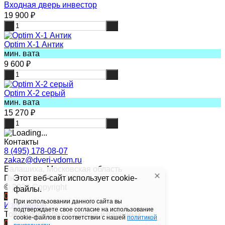
Входная дверь инвестор
19 900
₽
-
+
Optim X-1 Антик
мин. вата
9 600
₽
-
+
Optim X-2 серый
мин. вата
15 270
₽
-
+
Контакты
8 (495) 178-08-07
zakaz@dveri-vdom.ru
Балашиха, Московская область
Пн—Вс10:00—21:00
Этот веб-сайт использует cookie-
© 2026 Copyright
файлы.
0
При использовании данного сайта вы
Избранные
подтверждаете свое согласие на использование
Товар добавлен в список избранных
cookie-файлов в соответствии с нашей
политикой
0