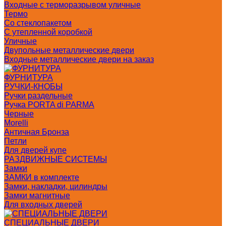
Входные с терморазрывом уличные
Термо
Со стеклопакетом
С утепленной коробкой
Уличные
Двупольные металлические двери
Входные металлические двери на заказ
ФУРНИТУРА
РУЧКИ-КНОБЫ
Ручки раздельные
Ручка PORTA di PARMA
Черные
Morelli
Античная Бронза
Петли
Для дверей купе
РАЗДВИЖНЫЕ СИСТЕМЫ
Замки
ЗАМКИ в комплекте
Замки, накладки, цилиндры
Замки магнитные
Для входных дверей
СПЕЦИАЛЬНЫЕ ДВЕРИ