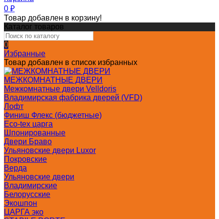
0
₽
Товар добавлен в корзину!
Каталог товаров
0
Избранные
Товар добавлен в список избранных
МЕЖКОМНАТНЫЕ ДВЕРИ
Межкомнатные двери Velldoris
Владимирская фабрика дверей (VFD)
Лофт
Финиш Флекс (бюджетные)
Eco-tex царга
Шпонированные
Двери Браво
Ульяновские двери Luxor
Покровские
Верда
Ульяновские двери
Владимирские
Белорусские
Экошпон
ЦАРГА эко