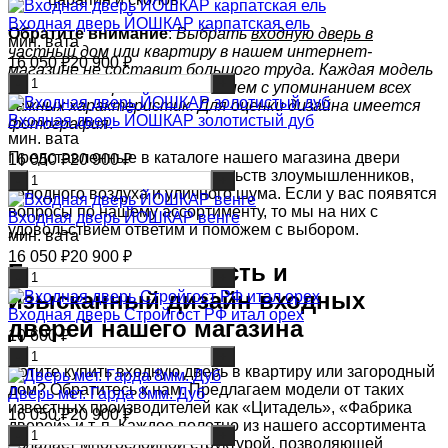
Входная дверь ЙОШКАР карпатская ель
Обратите внимание
:
Выбрать
входную дверь в
мин. вата
частный дом
или квартиру в нашем интернет-
16 050
₽
20 900
₽
магазине не составит большого труда. Каждая модель
-
+
снабжена подробным описанием с упоминанием всех
важных характеристик. Для оценки дизайна имеется
Входная дверь ЙОШКАР золотистый дуб
фотография
.
мин. вата
Представленные в каталоге нашего магазина двери
16 050
₽
20 900
₽
защитят ваш дом от посягательств злоумышленников,
-
+
холодного воздуха и уличного шума. Если у вас появятся
вопросы по нашему ассортименту, то мы на них с
Входная дверь ЙОШКАР венге
удовольствием ответим и поможем с выбором.
мин. вата
16 050
₽
20 900
₽
Большая надежность и
-
+
изысканный дизайн входных
Входная дверь Стройгост РФ итал орех
дверей нашего магазина
10 600
₽
-
+
Хотите купить входную дверь в квартиру или загородный
дом? Обратитесь к нам. Предлагаем модели от таких
Дверь мет. Гарда 8мм. Дуб
известных производителей как «Цитадель», «Фабрика
16 050
₽
20 900
₽
дверей» и т. п. Каждое полотно из нашего ассортимента
-
+
обладает многослойной структурой, позволяющей