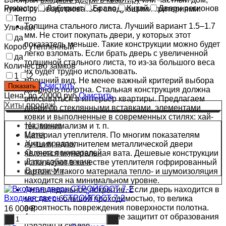
Protector
Лабиринт
Браво
Китай
Двери регионов
нужно руководствоваться следующими критериями:
Termo
Толщина стального листа. Лучший вариант 1.5–1.7
Уличная
мм. Не стоит покупать двери, у которых этот
да
показатель меньше. Такие конструкции можно будет
Короб утепленный
легко взломать. Если брать дверь с увеличенной
да
толщиной стального листа, то из-за большого веса
Количество замков
их будет трудно использовать.
1
2
Внешний вид. Не менее важный критерий выбора
Очистить
дверного полотна. Стальная конструкция должна
Цена: до 20000 руб.
Очистить
вписываться в интерьер квартиры. Предлагаем
Хиты продаж
двери со стеклянными вставками, элементами
ковки и выполненные в современных стилях: хай-
Название
тек, минимализм и т. п.
Цена
Материал утеплителя. По многим показателям
Хиты продаж
лучшим наполнителем металлической двери
Оценка покупателей
является минеральная вата. Дешевые конструкции
Дата добавления
используют в качестве утеплителя гофрированный
В наличии
картон. У такого материала тепло- и шумоизоляция
находится на минимальном уровне.
Антивандальное покрытие. Если дверь находится в
Входная дверь СТРОЙГОСТ 7-2
местах с большой проходимостью, то велика
вероятность повреждения поверхности полотна.
16 000
₽
Антивандальное покрытие защитит от образования
-
+
царапин и сколов.