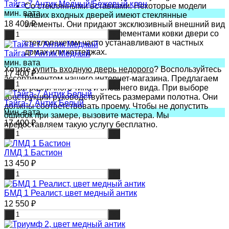
Тайга-7 Антик Медный/Бежевый клен
Со стеклянными вставками. Некоторые модели
мин. вата
наших входных дверей имеют стеклянные
18 400
₽
элементы. Они придают эксклюзивный внешний вид
полотну. Дополненные элементами ковки двери со
-
+
стеклопакетом часто устанавливают в частных
домах или коттеджах.
Тайга-7 Антик Медный
мин. вата
Хотите
купить входную дверь недорого
? Воспользуйтесь
17 400
₽
ассортиментом нашего интернет-магазина. Предлагаем
-
+
двери различного типа и внешнего вида. При выборе
конструкции руководствуйтесь размерами полотна. Они
Тайга-7 Антик Белый
должны соответствовать проему. Чтобы не допустить
мин. вата
ошибок при замере, вызовите мастера. Мы
17 400
₽
предоставляем такую услугу бесплатно.
-
+
ЛМД 1 Бастион
13 450
₽
-
+
БМД 1 Реалист, цвет медный антик
12 550
₽
-
+